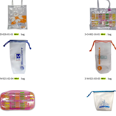
-D-026-01-01
: bag
3-O-002-16-01
: bag
-W-021-02-04
: bag
3-W-021-03-03
: bag