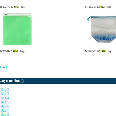
-O-002-16-02
: bag
3-P-055-05-03
: bag
-J-007-01-01
: bag
3-U-019-01-02
: bag
 Back
ag (continue)
Bag 2
Bag 3
Bag 4
Bag 5
Bag 6
Bag 7
Bag 8