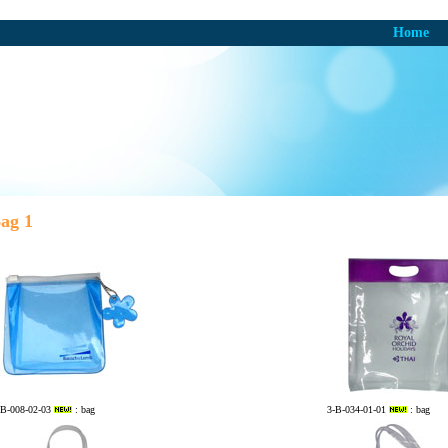
Home
ag 1
-B-008-02-03
: bag
3-B-034-01-01
: bag