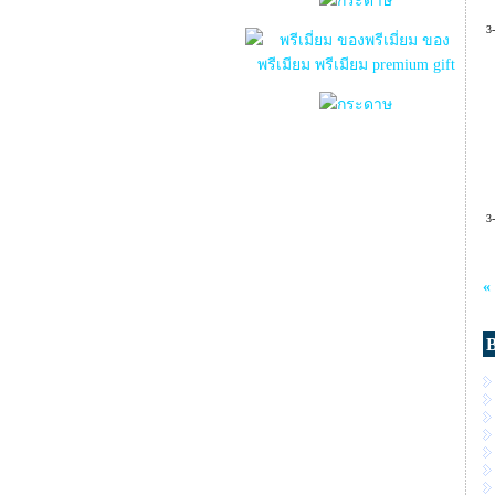
3
3
«
B